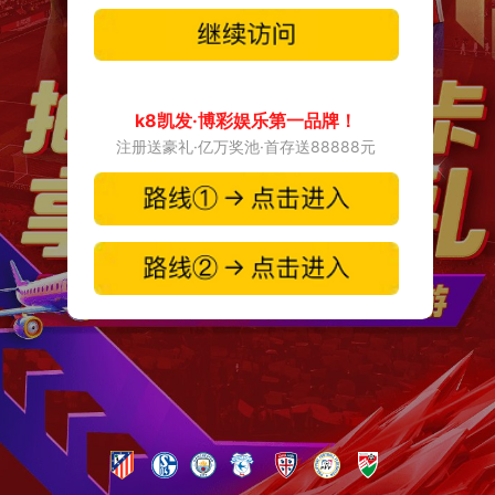
k8凯发·博彩娱乐第一品牌！
注册送豪礼·亿万奖池·首存送88888元